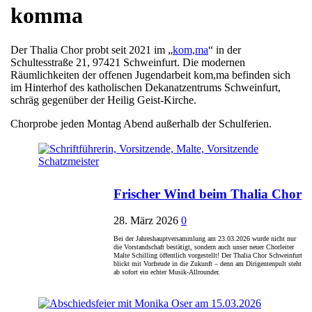
komma
Der Thalia Chor probt seit 2021 im „
kom,ma
“ in der
Schultesstraße 21, 97421 Schweinfurt. Die modernen
Räumlichkeiten der offenen Jugendarbeit kom,ma befinden sich
im Hinterhof des katholischen Dekanatzentrums Schweinfurt,
schräg gegenüber der Heilig Geist-Kirche.
Chorprobe jeden Montag Abend außerhalb der Schulferien.
Frischer Wind beim Thalia Chor
28. März 2026
0
Bei der Jahreshauptversammlung am 23.03.2026 wurde nicht nur
die Vorstandschaft bestätigt, sondern auch unser neuer Chorleiter
Malte Schilling öffentlich vorgestellt! Der Thalia Chor Schweinfurt
blickt mit Vorfreude in die Zukunft – denn am Dirigentenpult steht
ab sofort ein echter Musik-Allrounder.