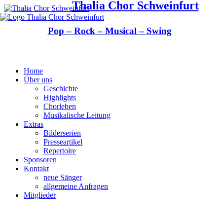
Thalia Chor Schweinfurt
Pop – Rock – Musical – Swing
Home
Über uns
Geschichte
Highlights
Chorleben
Musikalische Leitung
Extras
Bilderserien
Presseartikel
Repertoire
Sponsoren
Kontakt
neue Sänger
allgemeine Anfragen
Mitglieder