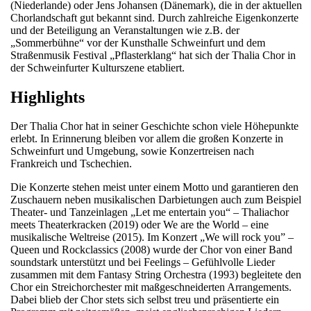
(Niederlande) oder Jens Johansen (Dänemark), die in der aktuellen
Chorlandschaft gut bekannt sind. Durch zahlreiche Eigenkonzerte
und der Beteiligung an Veranstaltungen wie z.B. der
„Sommerbühne“ vor der Kunsthalle Schweinfurt und dem
Straßenmusik Festival „Pflasterklang“ hat sich der Thalia Chor in
der Schweinfurter Kulturszene etabliert.
Highlights
Der Thalia Chor hat in seiner Geschichte schon viele Höhepunkte
erlebt. In Erinnerung bleiben vor allem die großen Konzerte in
Schweinfurt und Umgebung, sowie Konzertreisen nach
Frankreich und Tschechien.
Die Konzerte stehen meist unter einem Motto und garantieren den
Zuschauern neben musikalischen Darbietungen auch zum Beispiel
Theater- und Tanzeinlagen „Let me entertain you“ – Thaliachor
meets Theaterkracken (2019) oder We are the World – eine
musikalische Weltreise (2015). Im Konzert „We will rock you” –
Queen und Rockclassics (2008) wurde der Chor von einer Band
soundstark unterstützt und bei Feelings – Gefühlvolle Lieder
zusammen mit dem Fantasy String Orchestra (1993) begleitete den
Chor ein Streichorchester mit maßgeschneiderten Arrangements.
Dabei blieb der Chor stets sich selbst treu und präsentierte ein