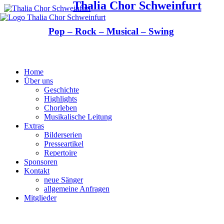
Thalia Chor Schweinfurt
Pop – Rock – Musical – Swing
Home
Über uns
Geschichte
Highlights
Chorleben
Musikalische Leitung
Extras
Bilderserien
Presseartikel
Repertoire
Sponsoren
Kontakt
neue Sänger
allgemeine Anfragen
Mitglieder