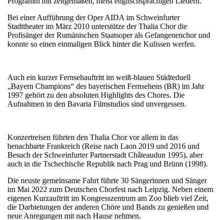
Programm mit zeitgemäßen, meist englischsprachigen Liedern.
Bei einer Aufführung der Oper AIDA im Schweinfurter
Stadttheater im März 2010 unterstütze der Thalia Chor die
Profisänger der Rumänischen Staatsoper als Gefangenenchor und
konnte so einen einmaligen Blick hinter die Kulissen werfen.
Auch ein kurzer Fernsehauftritt im weiß-blauen Städteduell
„Bayern Champions“ des bayerischen Fernsehens (BR) im Jahr
1997 gehört zu den absoluten Highlights des Chores. Die
Aufnahmen in den Bavaria Filmstudios sind unvergessen.
Konzertreisen führten den Thalia Chor vor allem in das
benachbarte Frankreich (Reise nach Laon 2019 und 2016 und
Besuch der Schweinfurter Partnerstadt Châteaudun 1995), aber
auch in die Tschechische Republik nach Prag und Brünn (1998).
Die neuste gemeinsame Fahrt führte 30 Sängerinnen und Sänger
im Mai 2022 zum Deutschen Chorfest nach Leipzig. Neben einem
eigenen Kurzauftritt im Kongresszentrum am Zoo blieb viel Zeit,
die Darbietungen der anderen Chöre und Bands zu genießen und
neue Anregungen mit nach Hause nehmen.