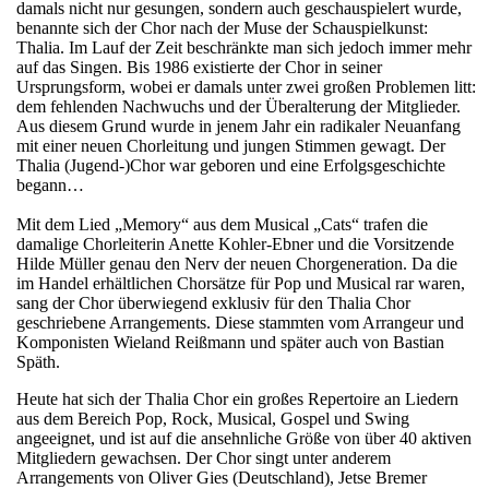
damals nicht nur gesungen, sondern auch geschauspielert wurde,
benannte sich der Chor nach der Muse der Schauspielkunst:
Thalia. Im Lauf der Zeit beschränkte man sich jedoch immer mehr
auf das Singen. Bis 1986 existierte der Chor in seiner
Ursprungsform, wobei er damals unter zwei großen Problemen litt:
dem fehlenden Nachwuchs und der Überalterung der Mitglieder.
Aus diesem Grund wurde in jenem Jahr ein radikaler Neuanfang
mit einer neuen Chorleitung und jungen Stimmen gewagt. Der
Thalia (Jugend-)Chor war geboren und eine Erfolgsgeschichte
begann…
Mit dem Lied „Memory“ aus dem Musical „Cats“ trafen die
damalige Chorleiterin Anette Kohler-Ebner und die Vorsitzende
Hilde Müller genau den Nerv der neuen Chorgeneration. Da die
im Handel erhältlichen Chorsätze für Pop und Musical rar waren,
sang der Chor überwiegend exklusiv für den Thalia Chor
geschriebene Arrangements. Diese stammten vom Arrangeur und
Komponisten Wieland Reißmann und später auch von Bastian
Späth.
Heute hat sich der Thalia Chor ein großes Repertoire an Liedern
aus dem Bereich Pop, Rock, Musical, Gospel und Swing
angeeignet, und ist auf die ansehnliche Größe von über 40 aktiven
Mitgliedern gewachsen. Der Chor singt unter anderem
Arrangements von Oliver Gies (Deutschland), Jetse Bremer