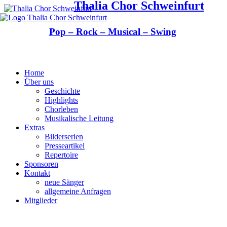
Thalia Chor Schweinfurt
Pop – Rock – Musical – Swing
Home
Über uns
Geschichte
Highlights
Chorleben
Musikalische Leitung
Extras
Bilderserien
Presseartikel
Repertoire
Sponsoren
Kontakt
neue Sänger
allgemeine Anfragen
Mitglieder