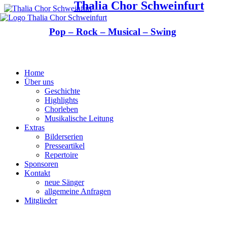
Thalia Chor Schweinfurt
Pop – Rock – Musical – Swing
Home
Über uns
Geschichte
Highlights
Chorleben
Musikalische Leitung
Extras
Bilderserien
Presseartikel
Repertoire
Sponsoren
Kontakt
neue Sänger
allgemeine Anfragen
Mitglieder