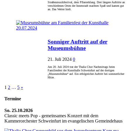
Straßenmusikfestival, dem Pflasterklang. Drei längere Auftritte an
verschiedenen Orten der Innenstadt machten Spaß und kamen gut
an. Das Wetter hielt.
Sonniger Auftritt auf der
Museumsbühne
21. Juli 2024
0
Am 20. Juli 2024 trat der Thalia Chor Nachmittags beim
Familienfest der Kunsthalle Schweinfurt auf der dortigen
„Museumsbühne“ auf. Ein erfolgreicher Auftritt bei sommerlicher
Hitze.
Seitennummerierung
1
2
…
5
»
der
Termine
Beiträge
So. 25.10.2026
Classic meets Pop - gemeinsames Konzert mit dem
Kammerorchester Schweinfurt im evangelischen Gemeindehaus