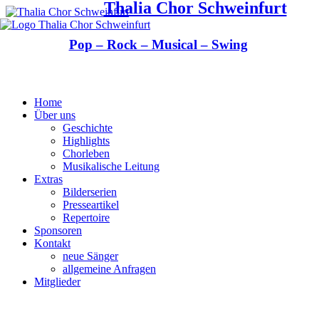
Thalia Chor Schweinfurt
Pop – Rock – Musical – Swing
Home
Über uns
Geschichte
Highlights
Chorleben
Musikalische Leitung
Extras
Bilderserien
Presseartikel
Repertoire
Sponsoren
Kontakt
neue Sänger
allgemeine Anfragen
Mitglieder