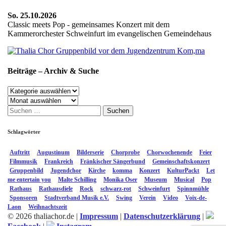
So. 25.10.2026
Classic meets Pop - gemeinsames Konzert mit dem
Kammerorchester Schweinfurt im evangelischen Gemeindehaus
Beiträge – Archiv & Suche
Beiträge
–
Archiv
Archiv
Suchen
&
nach:
Suche
Schlagwörter
Auftritt
Augustinum
Bilderserie
Chorprobe
Chorwochenende
Feier
Filmmusik
Frankreich
Fränkischer Sängerbund
Gemeinschaftskonzert
Gruppenbild
Jugendchor
Kirche
komma
Konzert
KulturPackt
Let
me entertain you
Malte Schilling
Monika Oser
Museum
Musical
Pop
Rathaus
Rathausdiele
Rock
schwarz-rot
Schweinfurt
Spinnmühle
Sponsoren
Stadtverband Musik e.V.
Swing
Verein
Video
Voix-de-
Laon
Weihnachtszeit
© 2026 thaliachor.de |
Impressum
|
Datenschutzerklärung
|