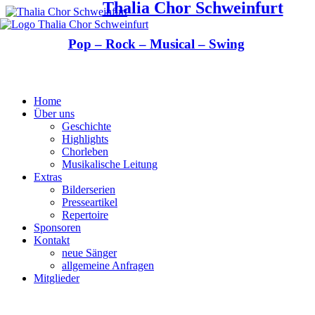
Thalia Chor Schweinfurt
Pop – Rock – Musical – Swing
Home
Über uns
Geschichte
Highlights
Chorleben
Musikalische Leitung
Extras
Bilderserien
Presseartikel
Repertoire
Sponsoren
Kontakt
neue Sänger
allgemeine Anfragen
Mitglieder