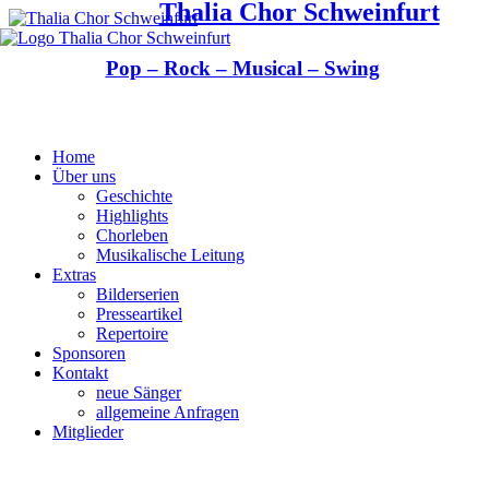
Thalia Chor Schweinfurt
Pop – Rock – Musical – Swing
Home
Über uns
Geschichte
Highlights
Chorleben
Musikalische Leitung
Extras
Bilderserien
Presseartikel
Repertoire
Sponsoren
Kontakt
neue Sänger
allgemeine Anfragen
Mitglieder