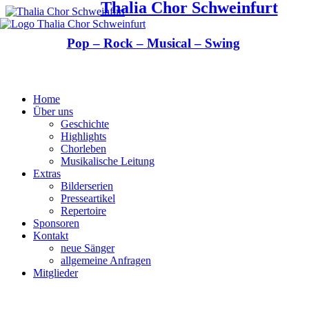
Thalia Chor Schweinfurt
Pop – Rock – Musical – Swing
Home
Über uns
Geschichte
Highlights
Chorleben
Musikalische Leitung
Extras
Bilderserien
Presseartikel
Repertoire
Sponsoren
Kontakt
neue Sänger
allgemeine Anfragen
Mitglieder