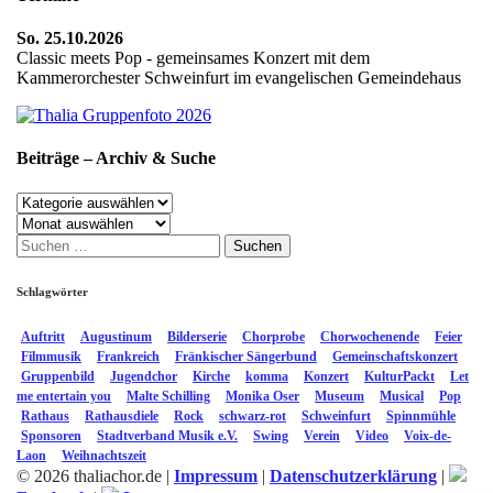
So. 25.10.2026
Classic meets Pop - gemeinsames Konzert mit dem
Kammerorchester Schweinfurt im evangelischen Gemeindehaus
Beiträge – Archiv & Suche
Beiträge
–
Archiv
Archiv
Suchen
&
nach:
Suche
Schlagwörter
Auftritt
Augustinum
Bilderserie
Chorprobe
Chorwochenende
Feier
Filmmusik
Frankreich
Fränkischer Sängerbund
Gemeinschaftskonzert
Gruppenbild
Jugendchor
Kirche
komma
Konzert
KulturPackt
Let
me entertain you
Malte Schilling
Monika Oser
Museum
Musical
Pop
Rathaus
Rathausdiele
Rock
schwarz-rot
Schweinfurt
Spinnmühle
Sponsoren
Stadtverband Musik e.V.
Swing
Verein
Video
Voix-de-
Laon
Weihnachtszeit
© 2026 thaliachor.de |
Impressum
|
Datenschutzerklärung
|