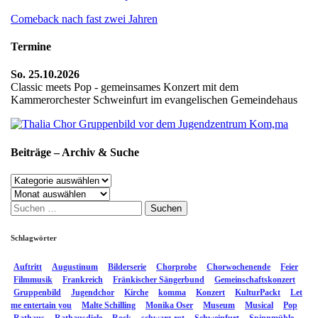
Comeback nach fast zwei Jahren
Termine
So. 25.10.2026
Classic meets Pop - gemeinsames Konzert mit dem
Kammerorchester Schweinfurt im evangelischen Gemeindehaus
Beiträge – Archiv & Suche
Beiträge
–
Archiv
Archiv
Suchen
&
nach:
Suche
Schlagwörter
Auftritt
Augustinum
Bilderserie
Chorprobe
Chorwochenende
Feier
Filmmusik
Frankreich
Fränkischer Sängerbund
Gemeinschaftskonzert
Gruppenbild
Jugendchor
Kirche
komma
Konzert
KulturPackt
Let
me entertain you
Malte Schilling
Monika Oser
Museum
Musical
Pop
Rathaus
Rathausdiele
Rock
schwarz-rot
Schweinfurt
Spinnmühle