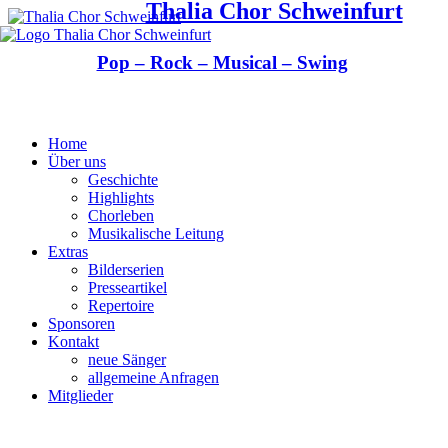
Thalia Chor Schweinfurt
Pop – Rock – Musical – Swing
Home
Über uns
Geschichte
Highlights
Chorleben
Musikalische Leitung
Extras
Bilderserien
Presseartikel
Repertoire
Sponsoren
Kontakt
neue Sänger
allgemeine Anfragen
Mitglieder