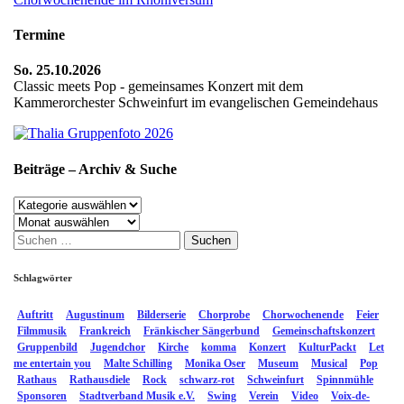
Termine
So. 25.10.2026
Classic meets Pop - gemeinsames Konzert mit dem
Kammerorchester Schweinfurt im evangelischen Gemeindehaus
Beiträge – Archiv & Suche
Beiträge
–
Archiv
Archiv
Suchen
&
nach:
Suche
Schlagwörter
Auftritt
Augustinum
Bilderserie
Chorprobe
Chorwochenende
Feier
Filmmusik
Frankreich
Fränkischer Sängerbund
Gemeinschaftskonzert
Gruppenbild
Jugendchor
Kirche
komma
Konzert
KulturPackt
Let
me entertain you
Malte Schilling
Monika Oser
Museum
Musical
Pop
Rathaus
Rathausdiele
Rock
schwarz-rot
Schweinfurt
Spinnmühle
Sponsoren
Stadtverband Musik e.V.
Swing
Verein
Video
Voix-de-