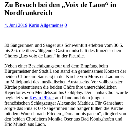
Zu Besuch bei den „Voix de Laon“ in
Nordfrankreich
4. Juni 2019
Karin
Allgemeines
0
30 Sängerinnen und Sänger aus Schweinfurt erlebten vom 30.5.
bis 2.6. die überwältigende Gastfreundschaft des französischen
Chores „Les voix de Laon“ in der Picardie.
Neben einer Besichtigungstour und dem Empfang beim
Bürgermeister der Stadt Laon stand ein gemeinsames Konzert der
beiden Chöre am Samstag in der Kirche von Mons-en-Laonnois
im Mittelpunkt des musikalischen Austauschs. Vor vollbesetzter
Kirche präsentierten die beiden Chöre ihre unterschiedlichen
Repertoires von Mendelsson bis Coldplay. Der Thalia Chor wurde
begleitet von
Kevin Pfister
am Piano und dem jungen
französischen Schlagzeuger Alexandre Mathieu. Für Gänsehaut
sorgte das Finale: 60 Sängerinnen und Sänger füllten die Kirche
mit dem Wunsch nach Frieden „Dona nobis pacem“, dirigiert von
den beiden Chorleitern Monika Oser aus Bad Königshofen und
Eric Munch aus Laon.