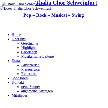
Thalia Chor Schweinfurt
Pop – Rock – Musical – Swing
Home
Über uns
Geschichte
Highlights
Chorleben
Musikalische Leitung
Extras
Bilderserien
Presseartikel
Repertoire
Sponsoren
Kontakt
neue Sänger
allgemeine Anfragen
Mitglieder