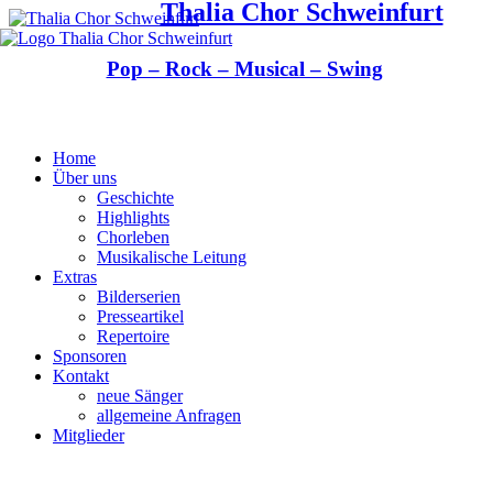
Thalia Chor Schweinfurt
Pop – Rock – Musical – Swing
Home
Über uns
Geschichte
Highlights
Chorleben
Musikalische Leitung
Extras
Bilderserien
Presseartikel
Repertoire
Sponsoren
Kontakt
neue Sänger
allgemeine Anfragen
Mitglieder