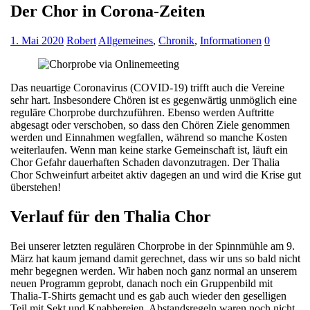
Der Chor in Corona-Zeiten
1. Mai 2020
Robert
Allgemeines
,
Chronik
,
Informationen
0
Das neuartige Coronavirus (COVID-19) trifft auch die Vereine
sehr hart. Insbesondere Chören ist es gegenwärtig unmöglich eine
reguläre Chorprobe durchzuführen. Ebenso werden Auftritte
abgesagt oder verschoben, so dass den Chören Ziele genommen
werden und Einnahmen wegfallen, während so manche Kosten
weiterlaufen. Wenn man keine starke Gemeinschaft ist, läuft ein
Chor Gefahr dauerhaften Schaden davonzutragen. Der Thalia
Chor Schweinfurt arbeitet aktiv dagegen an und wird die Krise gut
überstehen!
Verlauf für den Thalia Chor
Bei unserer letzten regulären Chorprobe in der Spinnmühle am 9.
März hat kaum jemand damit gerechnet, dass wir uns so bald nicht
mehr begegnen werden. Wir haben noch ganz normal an unserem
neuen Programm geprobt, danach noch ein Gruppenbild mit
Thalia-T-Shirts gemacht und es gab auch wieder den geselligen
Teil mit Sekt und Knabbereien. Abstandsregeln waren noch nicht