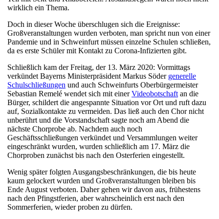
wirklich ein Thema.
Doch in dieser Woche überschlugen sich die Ereignisse:
Großveranstaltungen wurden verboten, man spricht nun von einer
Pandemie und in Schweinfurt müssen einzelne Schulen schließen,
da es erste Schüler mit Kontakt zu Corona-Infizierten gibt.
Schließlich kam der Freitag, der 13. März 2020: Vormittags
verkündet Bayerns Ministerpräsident Markus Söder
generelle
Schulschließungen
und auch Schweinfurts Oberbürgermeister
Sebastian Remelé wendet sich mit einer
Videobotschaft
an die
Bürger, schildert die angespannte Situation vor Ort und ruft dazu
auf, Sozialkontakte zu vermeiden. Das ließ auch den Chor nicht
unberührt und die Vorstandschaft sagte noch am Abend die
nächste Chorprobe ab. Nachdem auch noch
Geschäftsschließungen verkündet und Versammlungen weiter
eingeschränkt wurden, wurden schließlich am 17. März die
Chorproben zunächst bis nach den Osterferien eingestellt.
Wenig später folgten Ausgangsbeschränkungen, die bis heute
kaum gelockert wurden und Großveranstaltungen bleiben bis
Ende August verboten. Daher gehen wir davon aus, frühestens
nach den Pfingstferien, aber wahrscheinlich erst nach den
Sommerferien, wieder proben zu dürfen.