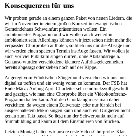
Konsequenzen für uns
Wir probten gerade an einem ganzen Paket von neuen Liedern, die
wir im November in einem großen Konzert im evangelischen
Gemeindehaus Schweinfurt präsentieren wollten. Ein
ambitioniertes Programm und wir wollen auch weiterhin
ambitioniert sein. Allerdings können wir jetzt schon nicht mehr die
verpassten Chorproben aufholen, so blieb uns nur die Absage und
wir werden einen späteren Termin ins Auge fassen. Wir wollen ja
auch vor viel Publikum singen dürfen, ohne Abstandsregeln.
Genauso wurden verschiedene kleinere Auftrittsgelegenheiten
bereits abgesagt oder stehen noch auf der Kippe.
Angeregt vom Fränkischen Sängerbund versuchen wir uns nun
digital zu treffen und ein wenig voran zu kommen. Der FSB hat
Ende März / Anfang April Chorleiter sehr eindrucksvoll geschult
und gezeigt, wie man eine Chorprobe über ein Videokonferenz-
Programm halten kann. Auf den Chorklang muss man dabei
verzichten, da wegen einem Zeitversatz jeder nur für sich bei
ausgeschaltetem Mikro singen kann und auch ein Dirigieren nicht
genau zum Takt passt. So liegt nun der Schwerpunkt mehr auf
Stimmbildung und kaum auf dem Einstudieren von Stücken.
Letzten Montag hatten wir unsere erste Video-Chorprobe. Klar