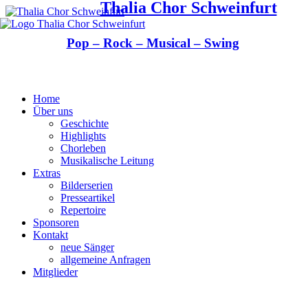
Thalia Chor Schweinfurt
Pop – Rock – Musical – Swing
Home
Über uns
Geschichte
Highlights
Chorleben
Musikalische Leitung
Extras
Bilderserien
Presseartikel
Repertoire
Sponsoren
Kontakt
neue Sänger
allgemeine Anfragen
Mitglieder