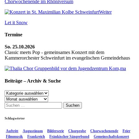
Chorwochenende im Rhöniversum
Weiter
Let it Snow
Termine
So. 25.10.2026
Classic meets Pop - gemeinsames Konzert mit dem
Kammerorchester Schweinfurt im evangelischen Gemeindehaus
Beiträge – Archiv & Suche
Beiträge
–
Archiv
Archiv
Suchen
&
nach:
Suche
Schlagwörter
Auftritt
Augustinum
Bilderserie
Chorprobe
Chorwochenende
Feier
Filmmusik
Frankreich
Fränkischer Sängerbund
Gemeinschaftskonzert