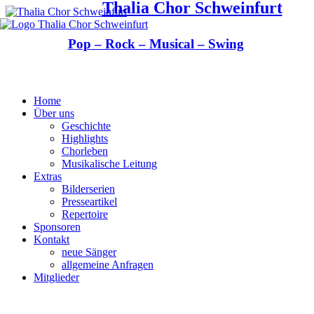
Thalia Chor Schweinfurt
Pop – Rock – Musical – Swing
Home
Über uns
Geschichte
Highlights
Chorleben
Musikalische Leitung
Extras
Bilderserien
Presseartikel
Repertoire
Sponsoren
Kontakt
neue Sänger
allgemeine Anfragen
Mitglieder