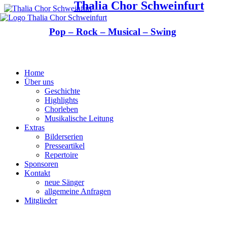
Thalia Chor Schweinfurt
Pop – Rock – Musical – Swing
Home
Über uns
Geschichte
Highlights
Chorleben
Musikalische Leitung
Extras
Bilderserien
Presseartikel
Repertoire
Sponsoren
Kontakt
neue Sänger
allgemeine Anfragen
Mitglieder