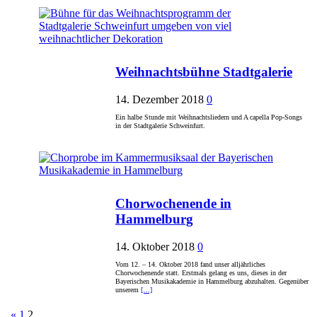
Weihnachtsbühne Stadtgalerie
14. Dezember 2018
0
Ein halbe Stunde mit Weihnachtsliedern und A capella Pop-Songs
in der Stadtgalerie Schweinfurt.
Chorwochenende in
Hammelburg
14. Oktober 2018
0
Vom 12. – 14. Oktober 2018 fand unser alljährliches
Chorwochenende statt. Erstmals gelang es uns, dieses in der
Bayerischen Musikakademie in Hammelburg abzuhalten. Gegenüber
unserem
[…]
Seitennummerierung
«
1
2