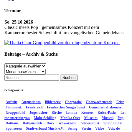
der
Termine
Beiträge
So. 25.10.2026
Classic meets Pop - gemeinsames Konzert mit dem
Kammerorchester Schweinfurt im evangelischen Gemeindehaus
Beiträge – Archiv & Suche
Beiträge
–
Archiv
Archiv
Suchen
&
nach:
Suche
Schlagwörter
Auftritt
Augustinum
Bilderserie
Chorprobe
Chorwochenende
Feier
Filmmusik
Frankreich
Fränkischer Sängerbund
Gemeinschaftskonzert
Gruppenbild
Jugendchor
Kirche
komma
Konzert
KulturPackt
Let
me entertain you
Malte Schilling
Monika Oser
Museum
Musical
Pop
Rathaus
Rathausdiele
Rock
schwarz-rot
Schweinfurt
Spinnmühle
Sponsoren
Stadtverband Musik e.V.
Swing
Verein
Video
Voix-de-