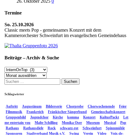
26. Oktober 2025
0
Termine
So. 25.10.2026
Classic meets Pop - gemeinsames Konzert mit dem
Kammerorchester Schweinfurt im evangelischen Gemeindehaus
Beiträge – Archiv & Suche
Beiträge
–
Archiv
Archiv
Suchen
&
nach:
Suche
Schlagwörter
Auftritt
Augustinum
Bilderserie
Chorprobe
Chorwochenende
Feier
Filmmusik
Frankreich
Fränkischer Sängerbund
Gemeinschaftskonzert
Gruppenbild
Jugendchor
Kirche
komma
Konzert
KulturPackt
Let
me entertain you
Malte Schilling
Monika Oser
Museum
Musical
Pop
Rathaus
Rathausdiele
Rock
schwarz-rot
Schweinfurt
Spinnmühle
Sponsoren
Stadtverband Musik e.V.
Swing
Verein
Video
Voix-de-