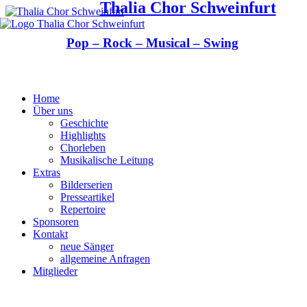
Thalia Chor Schweinfurt
Pop – Rock – Musical – Swing
Home
Über uns
Geschichte
Highlights
Chorleben
Musikalische Leitung
Extras
Bilderserien
Presseartikel
Repertoire
Sponsoren
Kontakt
neue Sänger
allgemeine Anfragen
Mitglieder