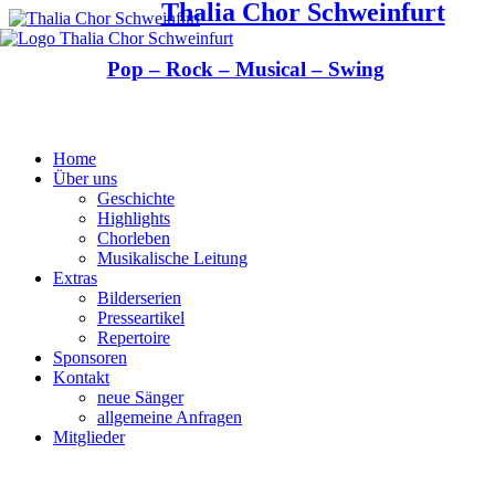
Thalia Chor Schweinfurt
Pop – Rock – Musical – Swing
Home
Über uns
Geschichte
Highlights
Chorleben
Musikalische Leitung
Extras
Bilderserien
Presseartikel
Repertoire
Sponsoren
Kontakt
neue Sänger
allgemeine Anfragen
Mitglieder