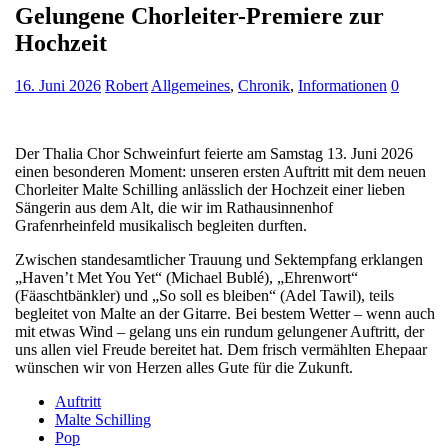
Gelungene Chorleiter-Premiere zur
Hochzeit
16. Juni 2026
Robert
Allgemeines
,
Chronik
,
Informationen
0
Der Thalia Chor Schweinfurt feierte am Samstag 13. Juni 2026
einen besonderen Moment: unseren ersten Auftritt mit dem neuen
Chorleiter Malte Schilling anlässlich der Hochzeit einer lieben
Sängerin aus dem Alt, die wir im Rathausinnenhof
Grafenrheinfeld musikalisch begleiten durften.
Zwischen standesamtlicher Trauung und Sektempfang erklangen
„Haven’t Met You Yet“ (Michael Bublé), „Ehrenwort“
(Fäaschtbänkler) und „So soll es bleiben“ (Adel Tawil), teils
begleitet von Malte an der Gitarre. Bei bestem Wetter – wenn auch
mit etwas Wind – gelang uns ein rundum gelungener Auftritt, der
uns allen viel Freude bereitet hat. Dem frisch vermählten Ehepaar
wünschen wir von Herzen alles Gute für die Zukunft.
Auftritt
Malte Schilling
Pop