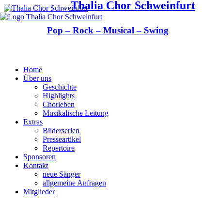
Thalia Chor Schweinfurt
Pop – Rock – Musical – Swing
Home
Über uns
Geschichte
Highlights
Chorleben
Musikalische Leitung
Extras
Bilderserien
Presseartikel
Repertoire
Sponsoren
Kontakt
neue Sänger
allgemeine Anfragen
Mitglieder