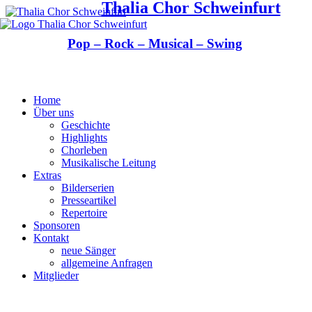
Thalia Chor Schweinfurt
Pop – Rock – Musical – Swing
Home
Über uns
Geschichte
Highlights
Chorleben
Musikalische Leitung
Extras
Bilderserien
Presseartikel
Repertoire
Sponsoren
Kontakt
neue Sänger
allgemeine Anfragen
Mitglieder