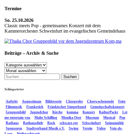
der
Termine
Beiträge
So. 25.10.2026
Classic meets Pop - gemeinsames Konzert mit dem
Kammerorchester Schweinfurt im evangelischen Gemeindehaus
Beiträge – Archiv & Suche
Beiträge
–
Archiv
Archiv
Suchen
&
nach:
Suche
Schlagwörter
Auftritt
Augustinum
Bilderserie
Chorprobe
Chorwochenende
Feier
Filmmusik
Frankreich
Fränkischer Sängerbund
Gemeinschaftskonzert
Gruppenbild
Jugendchor
Kirche
komma
Konzert
KulturPackt
Let
me entertain you
Malte Schilling
Monika Oser
Museum
Musical
Pop
Rathaus
Rathausdiele
Rock
schwarz-rot
Schweinfurt
Spinnmühle
Sponsoren
Stadtverband Musik e.V.
Swing
Verein
Video
Voix-de-
Laon
Weihnachtszeit