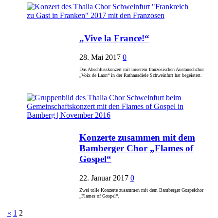
„Vive la France!“
28. Mai 2017
0
Das Abschlusskonzert mit unserem französischen Austauschchor
„Voix de Laon“ in der Rathausdiele Schweinfurt hat begeistert.
Konzerte zusammen mit dem
Bamberger Chor „Flames of
Gospel“
22. Januar 2017
0
Zwei tolle Konzerte zusammen mit dem Bamberger Gospelchor
„Flames of Gospel“.
Seitennummerierung
«
1
2