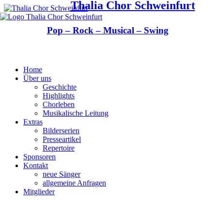
Thalia Chor Schweinfurt
Pop – Rock – Musical – Swing
Home
Über uns
Geschichte
Highlights
Chorleben
Musikalische Leitung
Extras
Bilderserien
Presseartikel
Repertoire
Sponsoren
Kontakt
neue Sänger
allgemeine Anfragen
Mitglieder