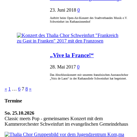
23. Juni 2018
0
Auftritt beim Open-Air-Konzert des Stadtverbandes Musik e.V.
Schweinfurt im Rathausinnenhof
„Vive la France!“
28. Mai 2017
0
Das Abschlusskonzert mit unserem französischen Austauschchor
„Voix de Laon“ in der Rathausdiele Schweinfurt hat begeistert.
Seitennummerierung
«
1
…
6
7
8
»
der
Termine
Beiträge
So. 25.10.2026
Classic meets Pop - gemeinsames Konzert mit dem
Kammerorchester Schweinfurt im evangelischen Gemeindehaus